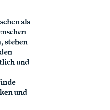
schen als
Menschen
, stehen
eden
tlich und
finde
rken und