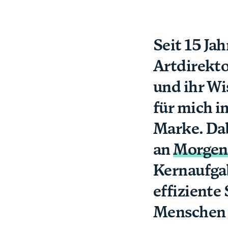
Seit 15 Ja
Artdirekto
und ihr Wi
für mich i
Marke. Dab
an
Morgen
Kernaufgab
effiziente
Menschen 